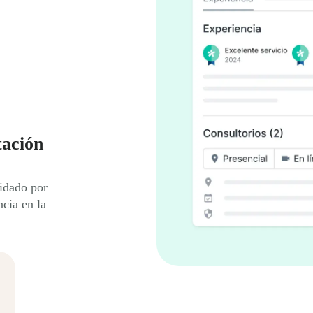
tación
lidado por
ncia en la