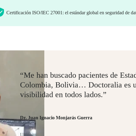
Certificación ISO/IEC 27001: el estándar global en seguridad de da
“Me han buscado pacientes de Esta
Colombia, Bolivia… Doctoralia es u
visibilidad en todos lados.”
Dr. Juan Ignacio Monjarás Guerra
Urólogo