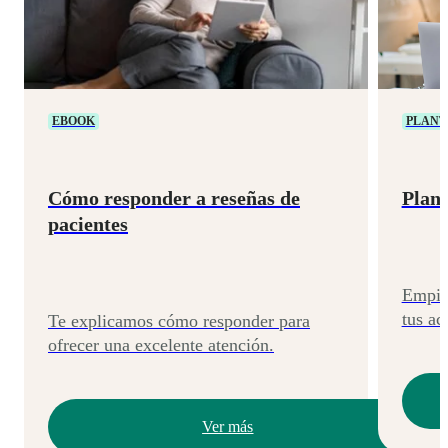
EBOOK
PLANT
Cómo responder a reseñas de
Plant
pacientes
Empiez
tus ac
Te explicamos cómo responder para
ofrecer una excelente atención.
Ver más