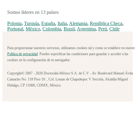
Somos líderes en 13 países:
Polonia
,
Turquía
,
España
,
Italia
,
Alemania
,
República Checa
,
Portugal
,
México
,
Colombia
,
Brasil
,
Argentina
,
Perú
,
Chile
Para proporcionar nuestros servicios, utilizamos cookies tal y como se establece en nuestr
Política de privacidad
. Puedes especificar las condiciones para guardar y acceder a las
cookies en la configuración de tu navegador.
Copyright© 2007 - 2026 Doctoralia México S.A. de C.V. - Av. Boulevard Manuel Ávila
Camacho No. 118 Piso 19. , Col. Lomas de Chapultepec V Sección, Alcaldía Miguel
Hidalgo, CP 11000, CDMX, México.