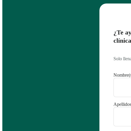
¿Te ay
clínic
Solo llen
Nombre(s
Apellidos