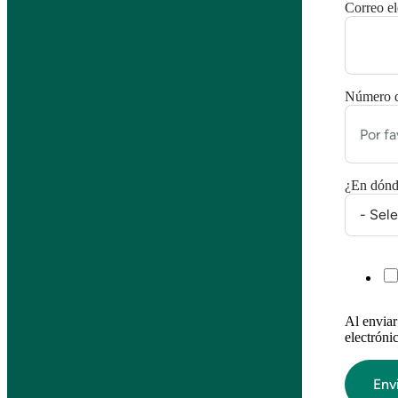
Correo el
Número de
¿En dónde
Al enviar
electrón