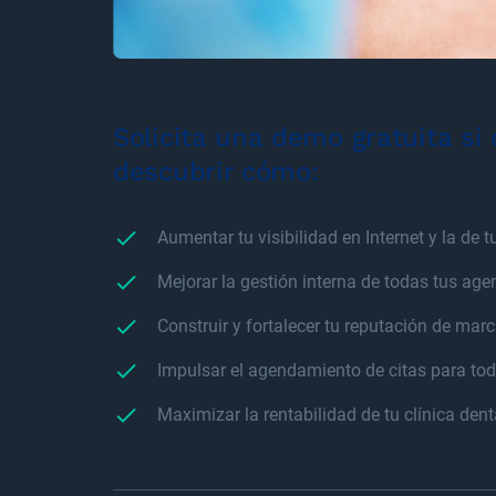
Solicita una demo gratuita si
descubrir cómo:
Aumentar tu visibilidad en Internet y la de t
Mejorar la gestión interna de todas tus ag
Construir y fortalecer tu reputación de mar
Impulsar el agendamiento de citas para tod
Maximizar la rentabilidad de tu clínica dent