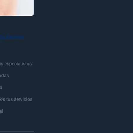
 quieres
us especialistas
endas
ca
os tus servicios
al