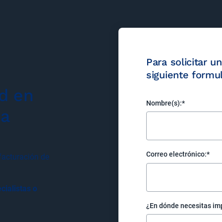
Para solicitar 
siguiente formul
ad en
Nombre(s):
*
la
Correo electrónico:
*
 facturación de
cialistas o
¿En dónde necesitas im