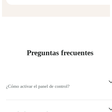
Preguntas frecuentes
¿Cómo activar el panel de control?
El panel de control está disponible para todos los usuarios
de los planes Starter, Plus y VIP. Para activarlo, escoge tu