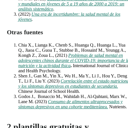
y mundiales en jóvenes de 5 a 19 años de 2000 a 2019: un
análisis sistemático
.
(2022)
Una era de incertidumbre: la salud mental de los
jóvenes
.
Otras fuentes
Chia X., Lianga K., Chenb S., Huanga Q., Huanga L., Yua
Q., Jiaoa C., Guoa T., Stubbse B., Hossainf M., Yeungg A.,
Kongh Z., Zoua L., (2021)
Problemas de salud mental en
adolescentes chinos durante el COVID-19: importancia de l
nutrición y la actividad física
.
International Journal of Clinica
and Health Psychology.
Shen J., Gan M., Yin X., Wu H., Ma Y., Li J., Hou Y., Deng
T., Li F., Liu Y. (2023)
Correlación entre el estado nutricion
y los síntomas depresivos en estudiantes de secundaria.
Chinese Journal of School Health.
Godos J., Bonaccio M., Wahidah H., Al-Qahtani, Marx W.,
Lane M. (2023)
Consumo de alimentos ultraprocesados y
síntomas depresivos en una cohorte
mediterránea.
Nutrients.
2 plantillas gratuitas y