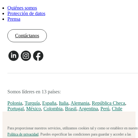
Quiénes somos
Protección de datos
Prensa
Contáctanos
Somos líderes en 13 países:
Polonia
,
Turquía
,
España
,
Italia
,
Alemania
,
República Checa
,
Portugal
,
México
,
Colombia
,
Brasil
,
Argentina
,
Perú
,
Chile
Para proporcionar nuestros servicios, utilizamos cookies tal y como se establece en nuestr
Política de privacidad
. Puedes especificar las condiciones para guardar y acceder a las