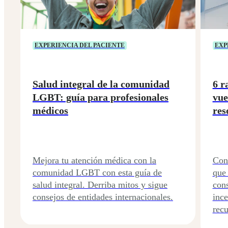
EXPERIENCIA DEL PACIENTE
EXP
Salud integral de la comunidad
6 r
LGBT: guía para profesionales
vue
médicos
res
Mejora tu atención médica con la
Cono
comunidad LGBT con esta guía de
que 
salud integral. Derriba mitos y sigue
cons
consejos de entidades internacionales.
ince
recu