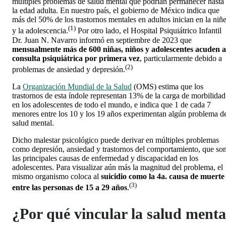
múltiples problemas de salud mental que podrían permanecer hasta
la edad adulta. En nuestro país, el gobierno de México indica que
más del 50% de los trastornos mentales en adultos inician en la niñ
(1)
y la adolescencia.
Por otro lado, el Hospital Psiquiátrico Infantil
Dr. Juan N. Navarro informó en septiembre de 2023 que
mensualmente más de 600 niñas, niños y adolescentes acuden a
consulta psiquiátrica por primera vez
, particularmente debido a
(2)
problemas de ansiedad y depresión.
La
Organización Mundial de la Salud
(OMS) estima que los
trastornos de esta índole representan 13% de la carga de morbilidad
en los adolescentes de todo el mundo, e indica que
1 de cada 7
menores entre los 10 y los 19 años experimentan algún problema d
salud mental
.
Dicho malestar psicológico puede derivar en múltiples problemas
como depresión, ansiedad y trastornos del comportamiento, que so
las principales causas de enfermedad y discapacidad en los
adolescentes. Para visualizar aún más la magnitud del problema, el
mismo organismo coloca al
suicidio como la 4a. causa de muerte
(3)
entre las personas de 15 a 29 años
.
¿Por qué vincular la salud menta