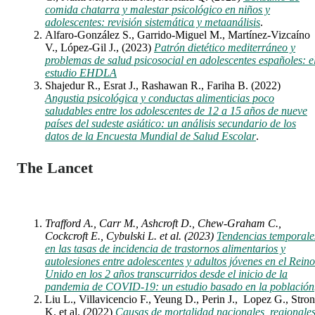
comida chatarra y malestar psicológico en niños y
adolescentes: revisión sistemática y metaanálisis
.
Alfaro-González S., Garrido-Miguel M., Martínez-Vizcaíno
V., López-Gil J., (2023)
Patrón dietético mediterráneo y
problemas de salud psicosocial en adolescentes españoles: e
estudio EHDLA
Shajedur R., Esrat J., Rashawan R., Fariha B. (2022)
Angustia psicológica y conductas alimenticias poco
saludables entre los adolescentes de 12 a 15 años de nueve
países del sudeste asiático: un análisis secundario de los
datos de la Encuesta Mundial de Salud Escolar
.
The Lancet
Trafford A., Carr M., Ashcroft D., Chew-Graham C.,
Cockcroft E., Cybulski L. et al. (2023)
Tendencias temporale
en las tasas de incidencia de trastornos alimentarios y
autolesiones entre adolescentes y adultos jóvenes en el Reino
Unido en los 2 años transcurridos desde el inicio de la
pandemia de COVID-19: un estudio basado en la población
Liu L., Villavicencio F., Yeung D., Perin J., Lopez G., Stro
K. et al. (2022)
Causas de mortalidad nacionales, regionale