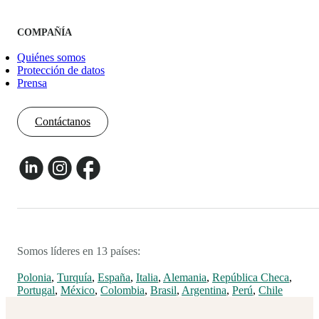
COMPAÑÍA
Quiénes somos
Protección de datos
Prensa
Contáctanos
Somos líderes en 13 países:
Polonia
,
Turquía
,
España
,
Italia
,
Alemania
,
República Checa
,
Portugal
,
México
,
Colombia
,
Brasil
,
Argentina
,
Perú
,
Chile