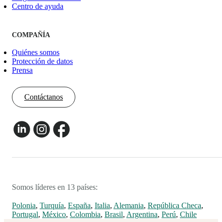
Centro de ayuda
COMPAÑÍA
Quiénes somos
Protección de datos
Prensa
Contáctanos
Somos líderes en 13 países:
Polonia
,
Turquía
,
España
,
Italia
,
Alemania
,
República Checa
,
Portugal
,
México
,
Colombia
,
Brasil
,
Argentina
,
Perú
,
Chile