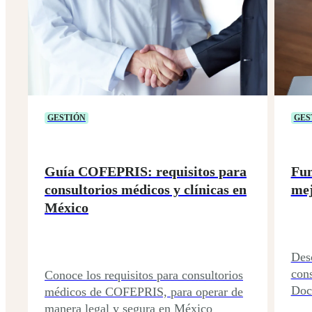
GESTIÓN
GES
Guía COFEPRIS: requisitos para
Fun
consultorios médicos y clínicas en
mej
México
Des
cons
Conoce los requisitos para consultorios
Doct
médicos de COFEPRIS, para operar de
manera legal y segura en México