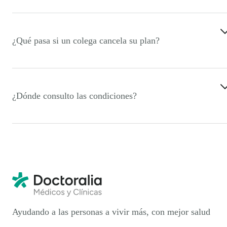
Quiero referir ya
El descuento se aplicará en un plazo máximo de 30 días
hábiles tras confirmarse la suscripción del especialista
recomendado.
¿Qué pasa si un colega cancela su plan?
El descuento solo se aplica si el especialista completa la
contratación. Si cancela antes, no se generará la
recompensa.
¿Dónde consulto las condiciones?
Consulta aquí los Términos y Condiciones completos.
Ver Términos y Condiciones
Ayudando a las personas a vivir más, con mejor salud