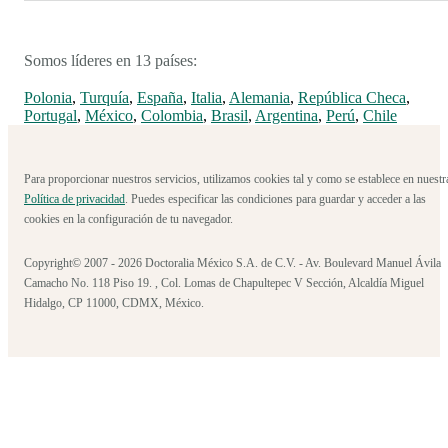
Somos líderes en 13 países:
Polonia
,
Turquía
,
España
,
Italia
,
Alemania
,
República Checa
,
Portugal
,
México
,
Colombia
,
Brasil
,
Argentina
,
Perú
,
Chile
Para proporcionar nuestros servicios, utilizamos cookies tal y como se establece en nuestr
Política de privacidad
. Puedes especificar las condiciones para guardar y acceder a las
cookies en la configuración de tu navegador.
Copyright© 2007 - 2026 Doctoralia México S.A. de C.V. - Av. Boulevard Manuel Ávila
Camacho No. 118 Piso 19. , Col. Lomas de Chapultepec V Sección, Alcaldía Miguel
Hidalgo, CP 11000, CDMX, México.