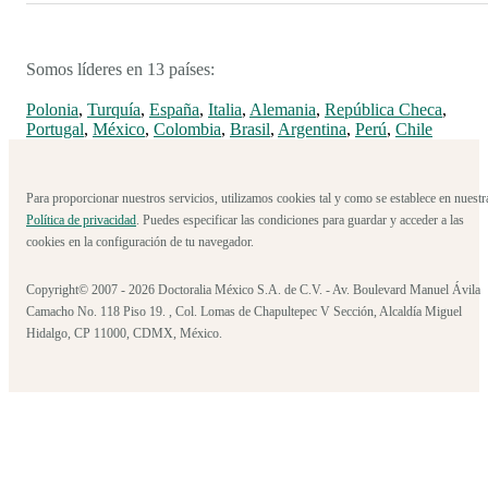
Somos líderes en 13 países:
Polonia
,
Turquía
,
España
,
Italia
,
Alemania
,
República Checa
,
Portugal
,
México
,
Colombia
,
Brasil
,
Argentina
,
Perú
,
Chile
Para proporcionar nuestros servicios, utilizamos cookies tal y como se establece en nuestr
Política de privacidad
. Puedes especificar las condiciones para guardar y acceder a las
cookies en la configuración de tu navegador.
Copyright© 2007 - 2026 Doctoralia México S.A. de C.V. - Av. Boulevard Manuel Ávila
Camacho No. 118 Piso 19. , Col. Lomas de Chapultepec V Sección, Alcaldía Miguel
Hidalgo, CP 11000, CDMX, México.