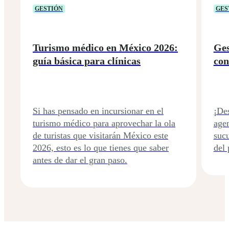
GESTIÓN
GES
Turismo médico en México 2026:
Ges
guía básica para clínicas
con
Si has pensado en incursionar en el
¡De
turismo médico para aprovechar la ola
agen
de turistas que visitarán México este
sucu
2026, esto es lo que tienes que saber
del 
antes de dar el gran paso.