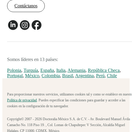
Contáctanos
Somos líderes en 13 países:
Polonia
,
Turquía
,
España
,
Italia
,
Alemania
,
República Checa
,
Portugal
,
México
,
Colombia
,
Brasil
,
Argentina
,
Perú
,
Chile
Para proporcionar nuestros servicios, utilizamos cookies tal y como se establece en nuestr
Política de privacidad
. Puedes especificar las condiciones para guardar y acceder a las
cookies en la configuración de tu navegador.
Copyright© 2007 - 2026 Doctoralia México S.A. de C.V. - Av. Boulevard Manuel Ávila
Camacho No. 118 Piso 19. , Col. Lomas de Chapultepec V Sección, Alcaldía Miguel
Hidalgo, CP 11000, CDMX, México.