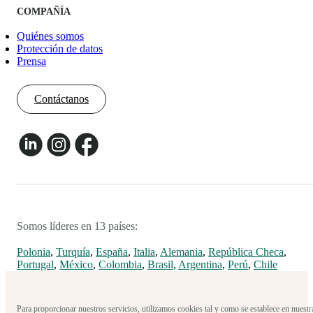
COMPAÑÍA
Quiénes somos
Protección de datos
Prensa
Contáctanos
Somos líderes en 13 países:
Polonia
,
Turquía
,
España
,
Italia
,
Alemania
,
República Checa
,
Portugal
,
México
,
Colombia
,
Brasil
,
Argentina
,
Perú
,
Chile
Para proporcionar nuestros servicios, utilizamos cookies tal y como se establece en nuestr