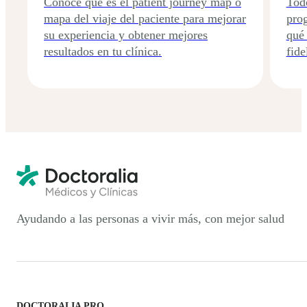
Conoce qué es el patient journey map o
Todo
mapa del viaje del paciente para mejorar
prog
su experiencia y obtener mejores
qué 
resultados en tu clínica.
fide
Ayudando a las personas a vivir más, con mejor salud
DOCTORALIA PRO