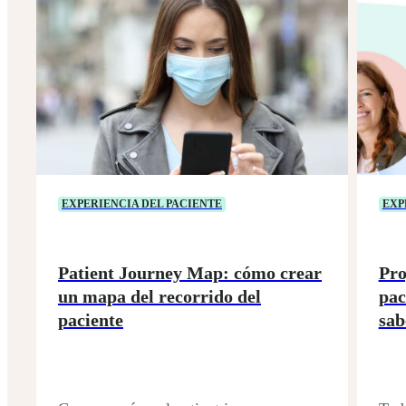
EXPERIENCIA DEL PACIENTE
EXP
Patient Journey Map: cómo crear
Pro
un mapa del recorrido del
pac
paciente
sab