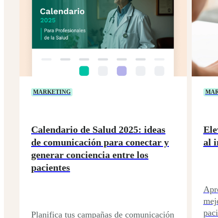
MARKETING
MAR
Calendario de Salud 2025: ideas
Ele
de comunicación para conectar y
al 
generar conciencia entre los
pacientes
Apre
mej
paci
Planifica tus campañas de comunicación