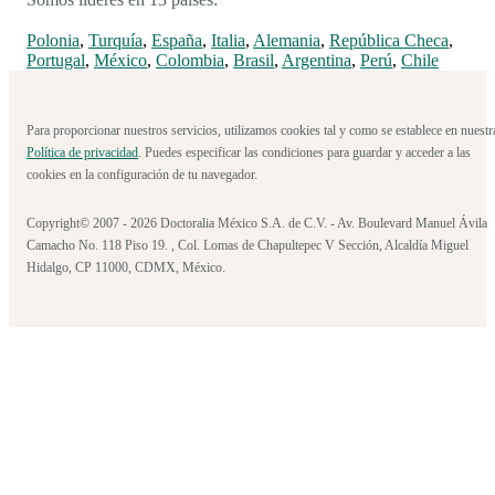
Polonia
,
Turquía
,
España
,
Italia
,
Alemania
,
República Checa
,
Portugal
,
México
,
Colombia
,
Brasil
,
Argentina
,
Perú
,
Chile
Para proporcionar nuestros servicios, utilizamos cookies tal y como se establece en nuestr
Política de privacidad
. Puedes especificar las condiciones para guardar y acceder a las
cookies en la configuración de tu navegador.
Copyright© 2007 - 2026 Doctoralia México S.A. de C.V. - Av. Boulevard Manuel Ávila
Camacho No. 118 Piso 19. , Col. Lomas de Chapultepec V Sección, Alcaldía Miguel
Hidalgo, CP 11000, CDMX, México.