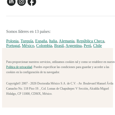
Somos líderes en 13 países:
Polonia
,
Turquía
,
España
,
Italia
,
Alemania
,
República Checa
,
Portugal
,
México
,
Colombia
,
Brasil
,
Argentina
,
Perú
,
Chile
Para proporcionar nuestros servicios, utilizamos cookies tal y como se establece en nuestr
Política de privacidad
. Puedes especificar las condiciones para guardar y acceder a las
cookies en la configuración de tu navegador.
Copyright© 2007 - 2026 Doctoralia México S.A. de C.V. - Av. Boulevard Manuel Ávila
Camacho No. 118 Piso 19. , Col. Lomas de Chapultepec V Sección, Alcaldía Miguel
Hidalgo, CP 11000, CDMX, México.