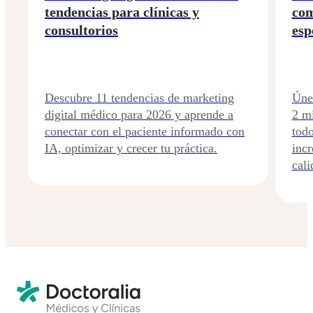
tendencias para clínicas y
com
consultorios
esp
Descubre 11 tendencias de marketing
Úne
digital médico para 2026 y aprende a
2 mi
conectar con el paciente informado con
tod
IA, optimizar y crecer tu práctica.
incr
cali