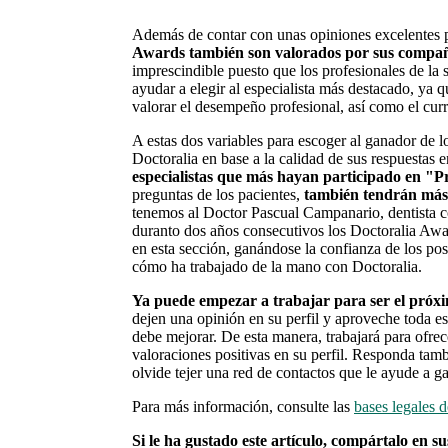
Además de contar con unas opiniones excelentes p
Awards también son valorados por sus compañer
imprescindible puesto que los profesionales de la
ayudar a elegir al especialista más destacado, y
valorar el desempeño profesional, así como el cur
A estas dos variables para escoger al ganador de 
Doctoralia en base a la calidad de sus respuestas e
especialistas que más hayan participado en "P
preguntas de los pacientes,
también tendrán más 
tenemos al
Doctor Pascual Campanario,
dentista 
duranto dos años consecutivos los Doctoralia Aw
en esta sección, ganándose la confianza de los pos
cómo ha trabajado de la mano con Doctoralia.
Ya puede empezar a trabajar para ser el próx
dejen una opinión en su perfil y aproveche toda e
debe mejorar. De esta manera, trabajará para ofre
valoraciones positivas en su perfil. Responda tam
olvide tejer una red de contactos
que le ayude a ga
Para más información, consulte las
bases legales 
Si le ha gustado este artículo, compártalo en sus