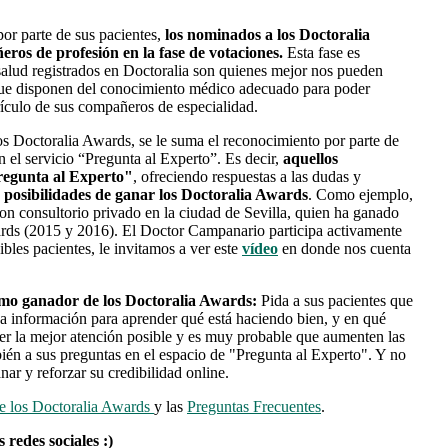
or parte de sus pacientes,
los nominados a los Doctoralia
os de profesión en la fase de votaciones.
Esta fase es
 salud registrados en Doctoralia son quienes mejor nos pueden
a que disponen del conocimiento médico adecuado para poder
rículo de sus compañeros de especialidad.
los Doctoralia Awards, se le suma el reconocimiento por parte de
n el servicio “Pregunta al Experto”. Es decir,
aquellos
regunta al Experto"
, ofreciendo respuestas a las dudas y
posibilidades de ganar los Doctoralia Awards
.
Como ejemplo,
con consultorio privado en la ciudad de Sevilla, quien ha ganado
ards (2015 y 2016). El Doctor Campanario participa activamente
ibles pacientes, le invitamos a ver este
vídeo
en donde nos cuenta
imo ganador de los Doctoralia Awards:
Pida a sus pacientes que
sa información para aprender qué está haciendo bien, y en qué
cer la mejor atención posible y es muy probable que aumenten las
bién a sus preguntas en el espacio de "Pregunta al Experto". Y no
nar y reforzar su credibilidad online.
de los Doctoralia Awards
y las
Preguntas Frecuentes
.
 redes sociales :)