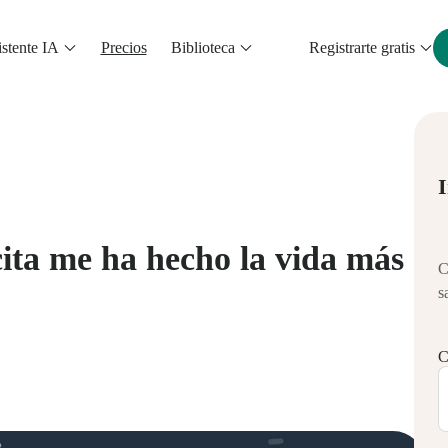
stente IA
Precios
Biblioteca
Registrarte gratis
I
cita me ha hecho la vida más
C
s
C