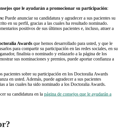
consejos que le ayudarán a promocionar su participación
:
s:
Puede anunciar su candidatura y agradecer a sus pacientes su
rito en su perfil, gracias a las cuales ha resultado nominado.
entarios positivos de sus últimos pacientes e, incluso, atraer a
octoralia Awards
que hemos desarrollado para usted, y que le
sarlos para compartir su participación en las redes sociales, en su
 ganador, finalista o nominado y enlazarlo a la página de los
mostrar sus nominaciones y premios, puede aportar confianza a
s pacientes sobre su participación en los Doctoralia Awards
anza en usted. Además, puede agradecer a sus pacientes
acias a las cuales ha sido nominado a los Doctoralia Awards.
cer su candidatura en la
página de consejos que le ayudarán a
or?