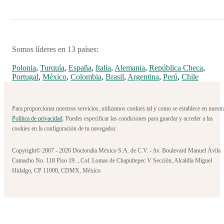
Somos líderes en 13 países:
Polonia
,
Turquía
,
España
,
Italia
,
Alemania
,
República Checa
,
Portugal
,
México
,
Colombia
,
Brasil
,
Argentina
,
Perú
,
Chile
Para proporcionar nuestros servicios, utilizamos cookies tal y como se establece en nuestr
Política de privacidad
. Puedes especificar las condiciones para guardar y acceder a las
cookies en la configuración de tu navegador.
Copyright© 2007 - 2026 Doctoralia México S.A. de C.V. - Av. Boulevard Manuel Ávila
Camacho No. 118 Piso 19. , Col. Lomas de Chapultepec V Sección, Alcaldía Miguel
Hidalgo, CP 11000, CDMX, México.