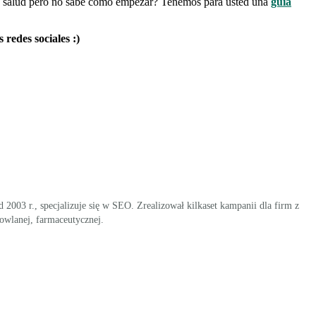
de salud pero no sabe cómo empezar? Tenemos para usted una
guía
 redes sociales :)
2003 r., specjalizuje się w SEO. Zrealizował kilkaset kampanii dla firm z
owlanej, farmaceutycznej.