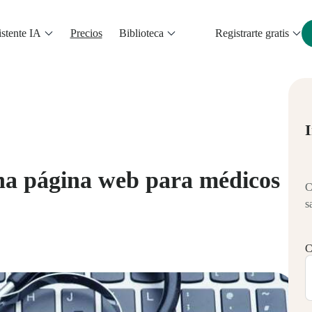
stente IA
Precios
Biblioteca
Registrarte gratis
I
na página web para médicos
C
s
C