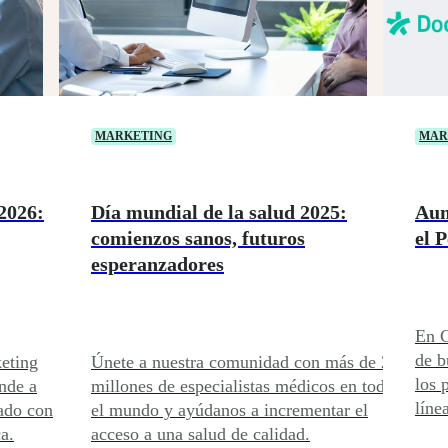
MARKETING
MAR
2026:
Día mundial de la salud 2025:
Aum
comienzos sanos, futuros
el 
esperanzadores
En G
de b
eting
Únete a nuestra comunidad con más de 2
los 
nde a
millones de especialistas médicos en todo
líne
mado con
el mundo y ayúdanos a incrementar el
a.
acceso a una salud de calidad.