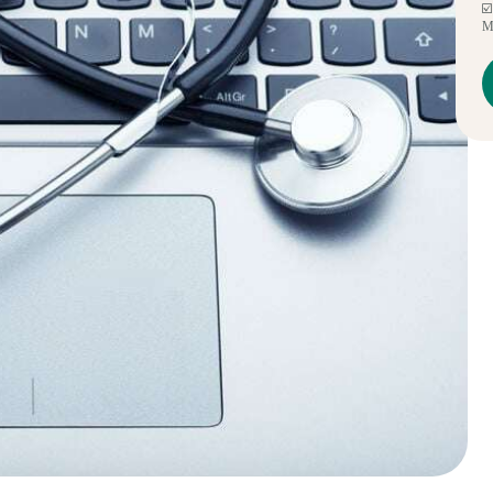
☑️
Mé