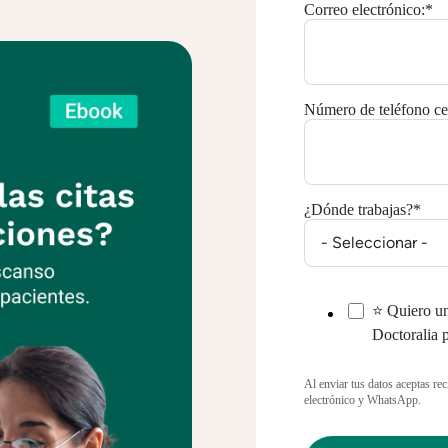
Correo electrónico:
*
Número de teléfono cel
¿Dónde trabajas?
*
⭐ Quiero u
Doctoralia 
Al enviar tus datos aceptas re
electrónico y WhatsApp.