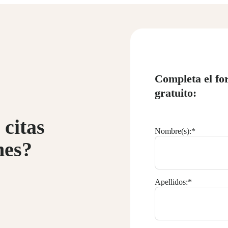
Completa el fo
gratuito:
 citas
Nombre(s):
*
nes?
Apellidos:
*