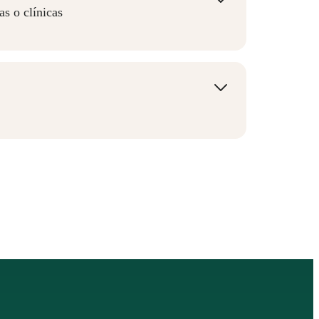
as o clínicas
sionales de tu especialidad o por 3
onda a tu perfil.
 de mayo