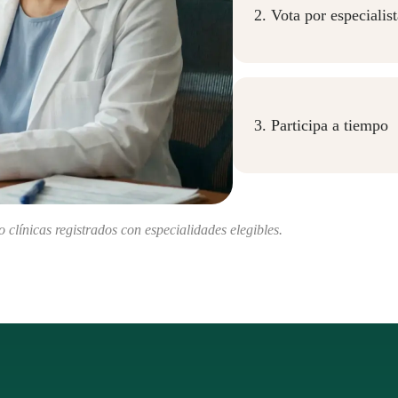
2. Vota por especialist
Vota por hasta 3 profe
clínicas, según corresp
Vota ahora
3. Participa a tiempo
Participa antes del 8
Vota ahora
clínicas registrados con especialidades elegibles.