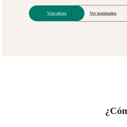
Vota ahora
Ver nominados
¿Cóm