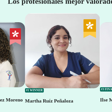
Los profesionales mejor valorad
#3 FIN
#1 WINNER
pez Moreno
Ilse 
Martha Ruíz Peñaloza