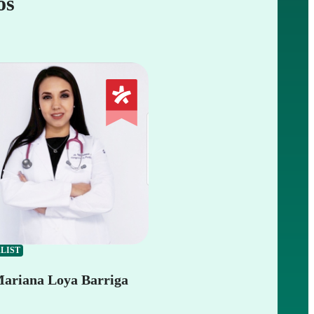
os
ALIST
Mariana Loya Barriga