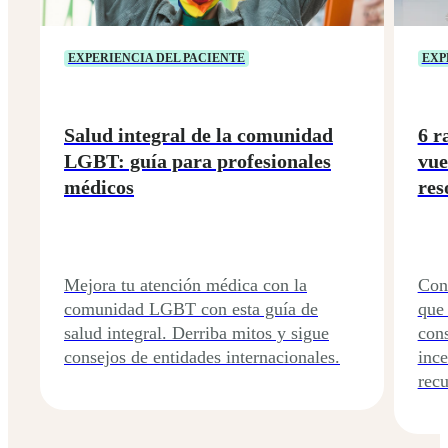
EXPERIENCIA DEL PACIENTE
EXP
Salud integral de la comunidad
6 r
LGBT: guía para profesionales
vue
médicos
res
Mejora tu atención médica con la
Cono
comunidad LGBT con esta guía de
que 
salud integral. Derriba mitos y sigue
cons
consejos de entidades internacionales.
ince
recu