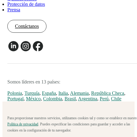
Protección de datos
Prensa
Contáctanos
Somos líderes en 13 países:
Polonia
,
Turquía
,
España
,
Italia
,
Alemania
,
República Checa
,
Portugal
,
México
,
Colombia
,
Brasil
,
Argentina
,
Perú
,
Chile
Para proporcionar nuestros servicios, utilizamos cookies tal y como se establece en nuestr
Política de privacidad
. Puedes especificar las condiciones para guardar y acceder a las
cookies en la configuración de tu navegador.