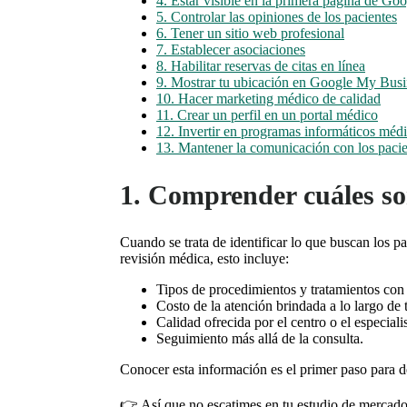
4. Estar visible en la primera página de Go
5. Controlar las opiniones de los pacientes
6. Tener un sitio web profesional
7. Establecer asociaciones
8. Habilitar reservas de citas en línea
9. Mostrar tu ubicación en Google My Busi
10. Hacer marketing médico de calidad
11. Crear un perfil en un portal médico
12. Invertir en programas informáticos médi
13. Mantener la comunicación con los pacie
1. Comprender cuáles son
Cuando se trata de identificar lo que buscan los pa
revisión médica, esto incluye:
Tipos de procedimientos y tratamientos con e
Costo de la atención brindada a lo largo de
Calidad ofrecida por el centro o el especiali
Seguimiento más allá de la consulta.
Conocer esta información es el primer paso para de
👉 Así que no escatimes en tu estudio de mercado. 