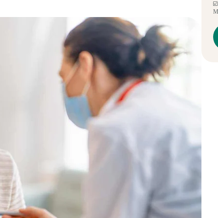
☑️
Mé