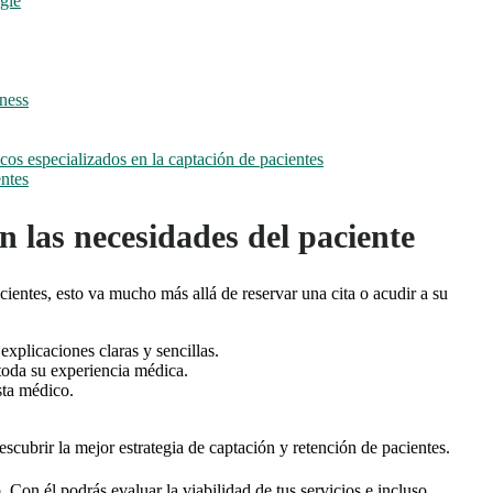
ogle
ness
cos especializados en la captación de pacientes
ntes
 las necesidades del paciente
cientes, esto va mucho más allá de reservar una cita o acudir a su
xplicaciones claras y sencillas.
 toda su experiencia médica.
sta médico.
scubrir la mejor estrategia de captación y retención de pacientes.
Con él podrás evaluar la viabilidad de tus servicios e incluso