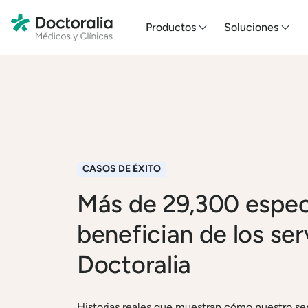
En HubSpot tenemos otro código que te pego a continuación.
Productos
Soluciones
CASOS DE ÉXITO
Más de 29,300 especi
benefician de los ser
Doctoralia
Historias reales que muestran cómo nuestro ser