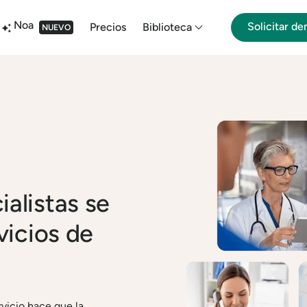
Noa
Solicitar d
Precios
Biblioteca
NUEVO
alistas se
vicios de
vicio hace que la